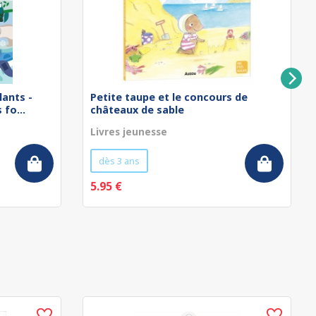
lants -
Petite taupe et le concours de
fo...
châteaux de sable
Livres jeunesse
dès 3 ans
5.95 €