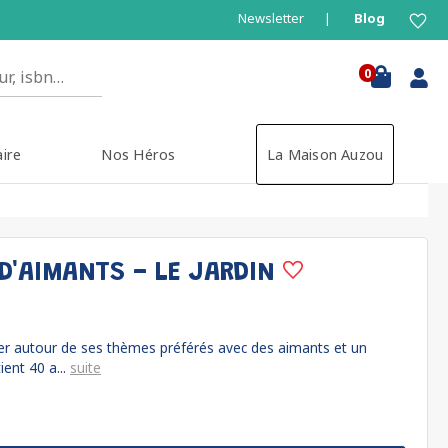
Newsletter
Blog
0
aire
Nos Héros
La Maison Auzou
D'AIMANTS - LE JARDIN
er autour de ses thèmes préférés avec des aimants et un
ient 40 a...
suite