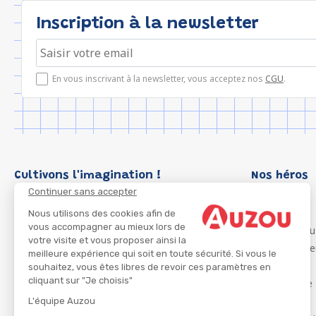
Inscription à la newsletter
En vous inscrivant à la newsletter, vous acceptez nos
CGU
.
Cultivons l'imagination !
Nos héros
Continuer sans accepter
Loup
P'tit Loup
Nous utilisons des cookies afin de
vous accompagner au mieux lors de
Les Héros du
votre visite et vous proposer ainsi la
Les Influenc
meilleure expérience qui soit en toute sécurité. Si vous le
Migali
souhaitez, vous êtes libres de revoir ces paramètres en
cliquant sur "Je choisis"
Petite Taupe
Azuro
L'équipe Auzou