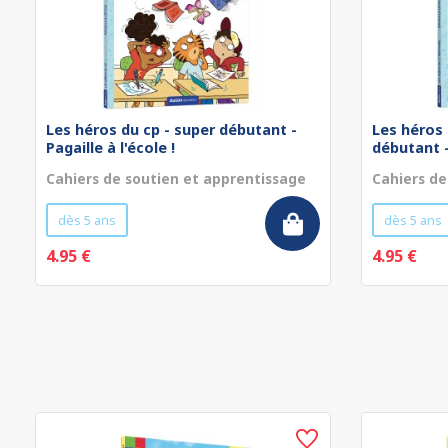
Les héros du cp - super débutant -
Les héros 
Pagaille à l'école !
débutant - 
Cahiers de soutien et apprentissage
Cahiers de
dès 5 ans
dès 5 ans
4.95 €
4.95 €