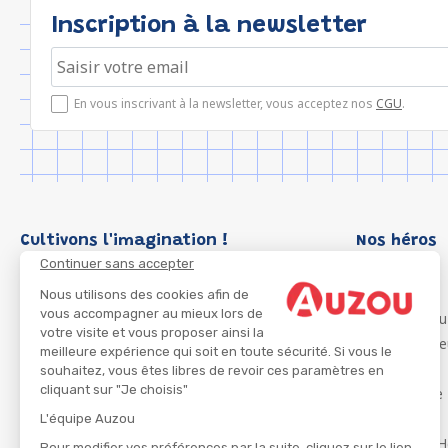
Inscription à la newsletter
En vous inscrivant à la newsletter, vous acceptez nos
CGU
.
Cultivons l'imagination !
Nos héros
Continuer sans accepter
Loup
P'tit Loup
Nous utilisons des cookies afin de
vous accompagner au mieux lors de
Les Héros du
votre visite et vous proposer ainsi la
Les Influenc
meilleure expérience qui soit en toute sécurité. Si vous le
Migali
souhaitez, vous êtes libres de revoir ces paramètres en
cliquant sur "Je choisis"
Petite Taupe
Azuro
L'équipe Auzou
Ma Boîte à H
Pour modifier vos préférences par la suite, cliquez sur le lien