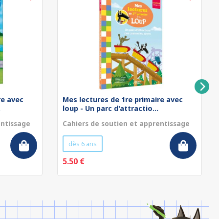
re avec
Mes lectures de 1re primaire avec
.
loup - Un parc d'attractio...
entissage
Cahiers de soutien et apprentissage
dès 6 ans
5.50 €