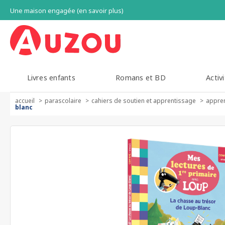
Une maison engagée (en savoir plus)
Livres enfants
Romans et BD
Activi
accueil
parascolaire
cahiers de soutien et apprentissage
appren
blanc