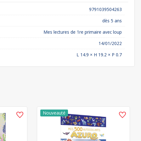
9791039504263
dès 5 ans
Mes lectures de 1re primaire avec loup
14/01/2022
L 14.9 × H 19.2 × P 0.7