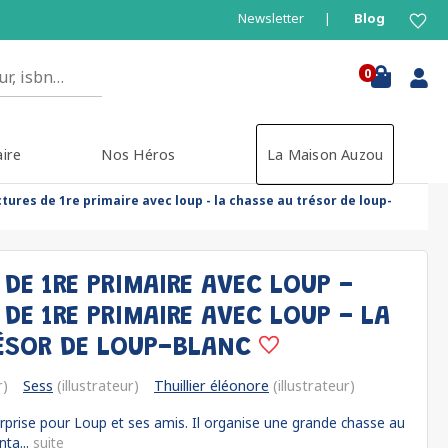
Newsletter
Blog
0
aire
Nos Héros
La Maison Auzou
tures de 1re primaire avec loup - la chasse au trésor de loup-
DE 1RE PRIMAIRE AVEC LOUP -
DE 1RE PRIMAIRE AVEC LOUP - LA
ÉSOR DE LOUP-BLANC
r)
Sess
(illustrateur)
Thuillier éléonore
(illustrateur)
prise pour Loup et ses amis. Il organise une grande chasse au
nta...
suite