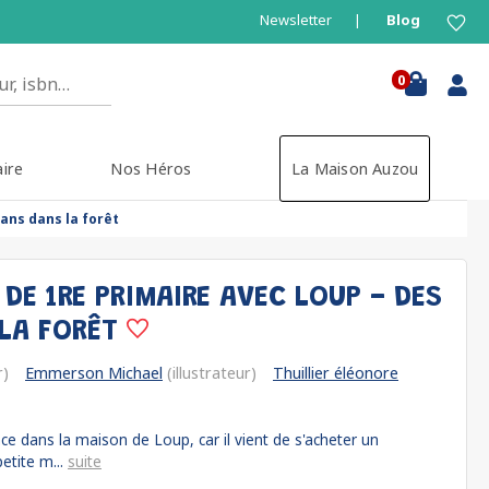
Newsletter
Blog
0
aire
Nos Héros
La Maison Auzou
ans dans la forêt
DE 1RE PRIMAIRE AVEC LOUP - DES
LA FORÊT
r)
Emmerson Michael
(illustrateur)
Thuillier éléonore
nce dans la maison de Loup, car il vient de s'acheter un
etite m...
suite