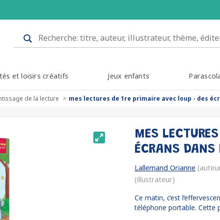
tés et loisirs créatifs
Jeux enfants
Parascol
tissage de la lecture
mes lectures de 1re primaire avec loup - des écr
MES LECTURES 
ÉCRANS DANS 
Lallemand Orianne
(auteu
(illustrateur)
Ce matin, c’est l’effervesce
téléphone portable. Cette p