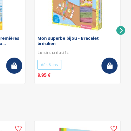
remières
Mon superbe bijou - Bracelet
...
brésilien
Loisirs créatifs
dès 6 ans
9.95 €