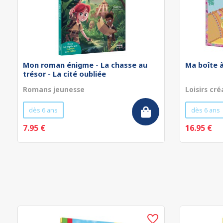
Mon roman énigme - La chasse au
Ma boîte à
trésor - La cité oubliée
Romans jeunesse
Loisirs cré
dès 6 ans
dès 6 ans
7.95 €
16.95 €