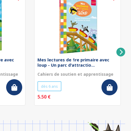
re avec
Mes lectures de 1re primaire avec
.
loup - Un parc d'attractio...
entissage
Cahiers de soutien et apprentissage
dès 6 ans
5.50 €