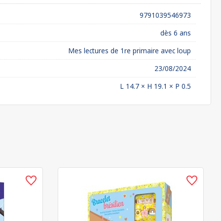
9791039546973
dès 6 ans
Mes lectures de 1re primaire avec loup
23/08/2024
L 14.7 × H 19.1 × P 0.5