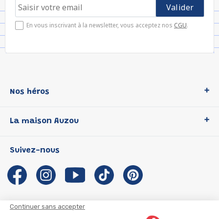
En vous inscrivant à la newsletter, vous acceptez nos
CGU
.
Nos héros
Loup
La maison Auzou
P'tit Loup
Les Héros du CP
Qui sommes-nous ?
Suivez-nous
Les Influenceuses
Notre histoire
Migali
Auzou s'engage
Petite Taupe
Auteurs et illustrateurs Auzou
Azuro
Nous rejoindre
Continuer sans accepter
Ma Boîte à Héros
Nous contacter