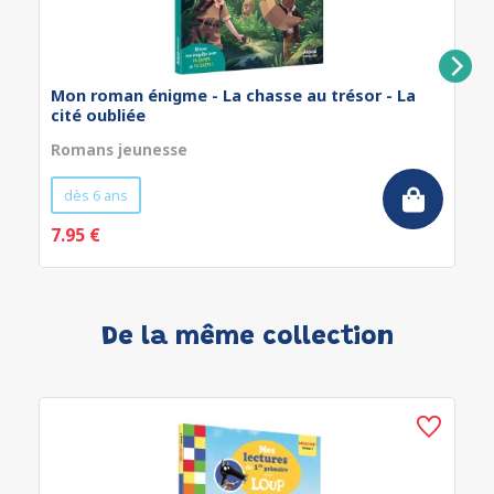
Mon roman énigme - La chasse au trésor - La
cité oubliée
Romans jeunesse
dès 6 ans
7.95 €
De la même collection