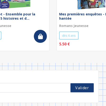
t - Ensemble pour la
Mes premières enquêtes -
 5 histoires et d...
hantée
unesse
Romans jeunesse
dès 6 ans
5.50 €