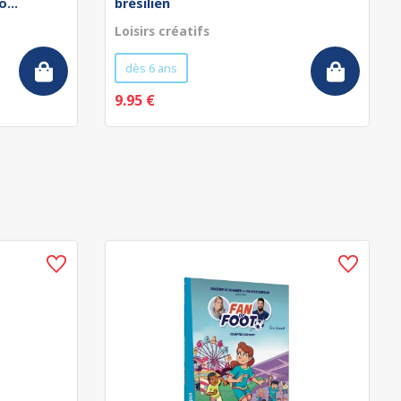
...
brésilien
Loisirs créatifs
dès 6 ans
9.95 €