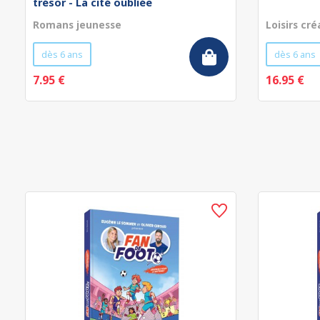
trésor - La cité oubliée
Romans jeunesse
Loisirs cré
dès 6 ans
dès 6 ans
7.95 €
16.95 €