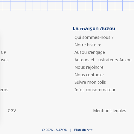
La maison Auzou
Qui sommes-nous ?
Notre histoire
 CP
Auzou s'engage
euses
Auteurs et illustrateurs Auzou
Nous rejoindre
Nous contacter
Suivre mon colis
éros
Infos consommateur
CGV
Mentions légales
 vos Options
© 2026 - AUZOU
|
Plan du site
paramètres de confidentialité, en garantissant la conformit