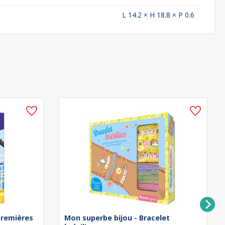
L 14.2 × H 18.8 × P 0.6
remières
Mon superbe bijou - Bracelet