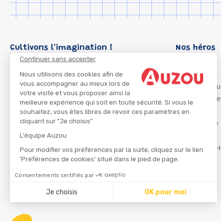
Cultivons l'imagination !
Nos héros
Continuer sans accepter
Loup
P'tit Loup
Nous utilisons des cookies afin de
vous accompagner au mieux lors de
Les Héros du
votre visite et vous proposer ainsi la
Les Influenc
meilleure expérience qui soit en toute sécurité. Si vous le
Migali
souhaitez, vous êtes libres de revoir ces paramètres en
cliquant sur "Je choisis"
Petite Taupe
Azuro
L'équipe Auzou
Ma Boîte à H
Pour modifier vos préférences par la suite, cliquez sur le lien
'Préférences de cookies' situé dans le pied de page.
Consentements certifiés par
CGU
Je choisis
OK pour moi
Axeptio consent
Plateforme de Gestion du Consentement : Personnalisez
Notre plateforme vous permet d'adapter et de gérer vos 