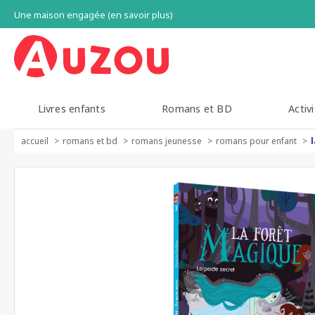
Une maison engagée (en savoir plus)
Livres enfants
Romans et BD
Activi
accueil
romans et bd
romans jeunesse
romans pour enfant