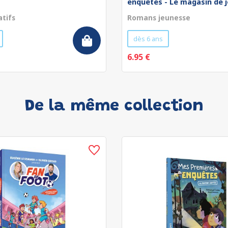
enquêtes - Le magasin de jo
atifs
Romans jeunesse
dès 6 ans
6.95 €
De la même collection