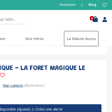
Newsletter
Blog
0
aire
Nos Héros
La Maison Auzou
IQUE - LA FORET MAGIQUE LE
Nan Lawson
(illustrateur)
disponible (épuisé)
⚠️ Créez une alerte