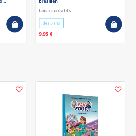
...
brésilien
Loisirs créatifs
dès 6 ans
9.95 €