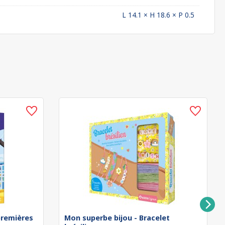
L 14.1 × H 18.6 × P 0.5
remières
Mon superbe bijou - Bracelet