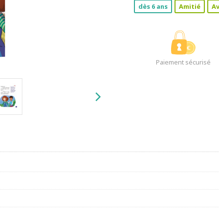
dès 6 ans
Amitié
A
Paiement sécurisé