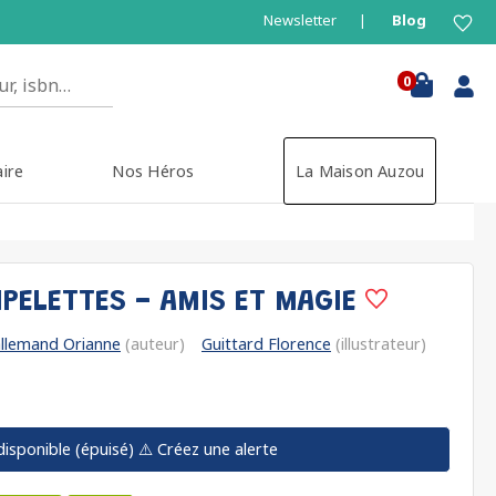
Newsletter
Blog
0
aire
Nos Héros
La Maison Auzou
IPELETTES - AMIS ET MAGIE
llemand Orianne
(auteur)
Guittard Florence
(illustrateur)
disponible (épuisé)
⚠️ Créez une alerte