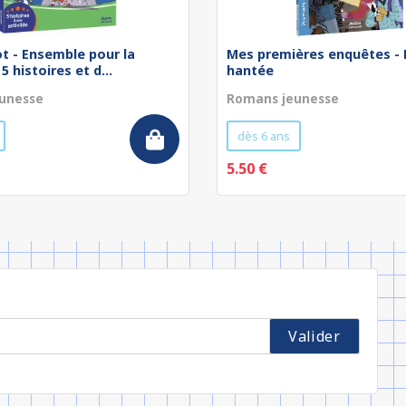
t - Ensemble pour la
Mes premières enquêtes -
 5 histoires et d...
hantée
unesse
Romans jeunesse
dès 6 ans
5.50 €