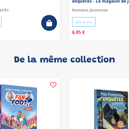
enquêtes - Le magasin de jo
atifs
Romans jeunesse
dès 6 ans
6.95 €
De la même collection