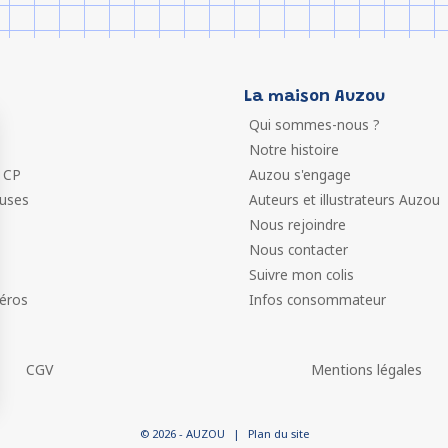
La maison Auzou
Qui sommes-nous ?
Notre histoire
 CP
Auzou s'engage
euses
Auteurs et illustrateurs Auzou
Nous rejoindre
Nous contacter
Suivre mon colis
éros
Infos consommateur
CGV
Mentions légales
 vos Options
© 2026 - AUZOU
|
Plan du site
paramètres de confidentialité, en garantissant la conformit