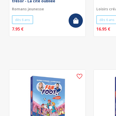
trésor - La cité oubliée
Romans jeunesse
Loisirs cré
dès 6 ans
dès 6 ans
7.95 €
16.95 €