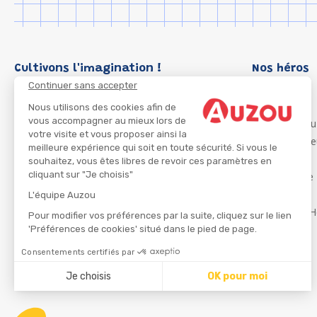
Cultivons l'imagination !
Nos héros
Continuer sans accepter
Loup
P'tit Loup
Nous utilisons des cookies afin de
vous accompagner au mieux lors de
Les Héros du
votre visite et vous proposer ainsi la
Les Influenc
meilleure expérience qui soit en toute sécurité. Si vous le
Migali
souhaitez, vous êtes libres de revoir ces paramètres en
cliquant sur "Je choisis"
Petite Taupe
Azuro
L'équipe Auzou
Ma Boîte à H
Pour modifier vos préférences par la suite, cliquez sur le lien
'Préférences de cookies' situé dans le pied de page.
Consentements certifiés par
CGU
Je choisis
OK pour moi
Axeptio consent
Plateforme de Gestion du Consentement : Personnalisez
Notre plateforme vous permet d'adapter et de gérer vos 