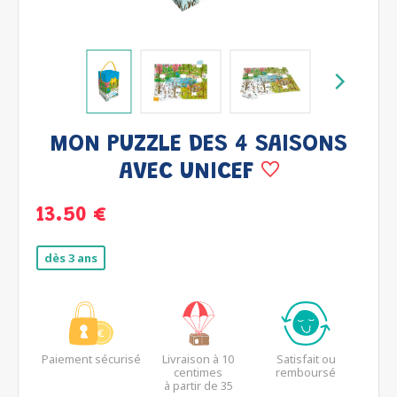
MON PUZZLE DES 4 SAISONS
AVEC UNICEF
13.50 €
dès 3 ans
Paiement sécurisé
Livraison à 10
Satisfait ou
centimes
remboursé
à partir de 35