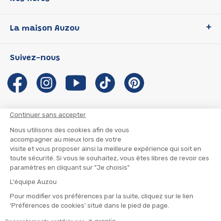
Loup
La maison Auzou
P'tit Loup
Les Héros du CP
Qui sommes-nous ?
Suivez-nous
Les Influenceuses
Notre histoire
Migali
Auzou s'engage
Petite Taupe
Auteurs et illustrateurs Auzou
Azuro
Nous rejoindre
Continuer sans accepter
Ma Boîte à Héros
Nous contacter
Nous utilisons des cookies afin de vous
CGU
Suivre mon colis
accompagner au mieux lors de votre
visite et vous proposer ainsi la meilleure expérience qui soit en
Infos consommateur
CGV
toute sécurité. Si vous le souhaitez, vous êtes libres de revoir ces
Mentions légales
paramètres en cliquant sur "Je choisis"
Nous rejoindre
L'équipe Auzou
Pour modifier vos préférences par la suite, cliquez sur le lien
'Préférences de cookies' situé dans le pied de page.
© 2026 - AUZOU
|
Plan du site