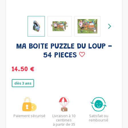
MA BOITE PUZZLE DU LOUP -
54 PIECES
14.50 €
dès 3 ans
Paiement sécurisé
Livraison à 10
Satisfait ou
centimes
remboursé
à partir de 35