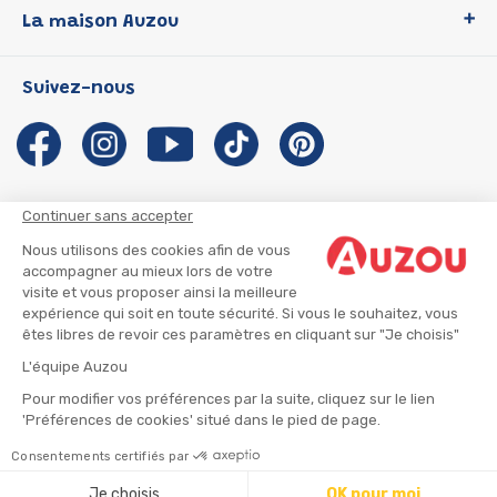
La maison Auzou
P'tit Loup
Les Héros du CP
Qui sommes-nous ?
Suivez-nous
Les Influenceuses
Notre histoire
Migali
Auzou s'engage
Petite Taupe
Auteurs et illustrateurs Auzou
Azuro
Nous rejoindre
Continuer sans accepter
Ma Boîte à Héros
Nous contacter
Nous utilisons des cookies afin de vous
CGU
Suivre mon colis
accompagner au mieux lors de votre
visite et vous proposer ainsi la meilleure
Infos consommateur
CGV
expérience qui soit en toute sécurité. Si vous le souhaitez, vous
Mentions légales
êtes libres de revoir ces paramètres en cliquant sur "Je choisis"
Nous rejoindre
L'équipe Auzou
Pour modifier vos préférences par la suite, cliquez sur le lien
'Préférences de cookies' situé dans le pied de page.
© 2026 - AUZOU
|
Plan du site
Consentements certifiés par
⚠️ Créez une alerte
Je choisis
OK pour moi