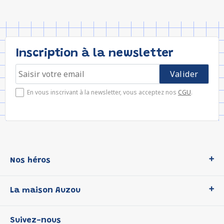
Inscription à la newsletter
En vous inscrivant à la newsletter, vous acceptez nos
CGU
.
Nos héros
Loup
La maison Auzou
P'tit Loup
Les Héros du CP
Qui sommes-nous ?
Suivez-nous