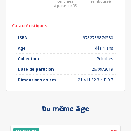
centimes
remboursé
à partir de 35
euros*
Caractéristiques
ISBN
9782733874530
Âge
dès 1 ans
Collection
Peluches
Date de parution
26/09/2019
Dimensions en cm
L 21 × H 32.3 × P 0.7
Du même âge