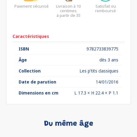
Paiement sécurisé
Livraison à 10
Satisfait ou
centimes
remboursé
à partir de 35
euros*
Caractéristiques
ISBN
9782733839775
Âge
dès 3 ans
Collection
Les p'tits classiques
Date de parution
14/01/2016
Dimensions en cm
L 17.3 × H 22.4 × P 1.1
Du même âge