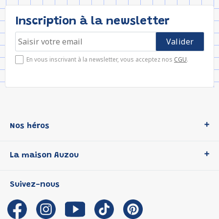
Inscription à la newsletter
En vous inscrivant à la newsletter, vous acceptez nos
CGU
.
Nos héros
Loup
La maison Auzou
P'tit Loup
Les Héros du CP
Qui sommes-nous ?
Suivez-nous
Les Influenceuses
Notre histoire
Migali
Auzou s'engage
Petite Taupe
Auteurs et illustrateurs Auzou