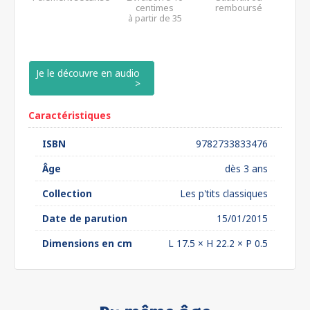
centimes
remboursé
à partir de 35
euros*
Je le découvre en audio
Caractéristiques
ISBN
9782733833476
Âge
dès 3 ans
Collection
Les p'tits classiques
Date de parution
15/01/2015
Dimensions en cm
L 17.5 × H 22.2 × P 0.5