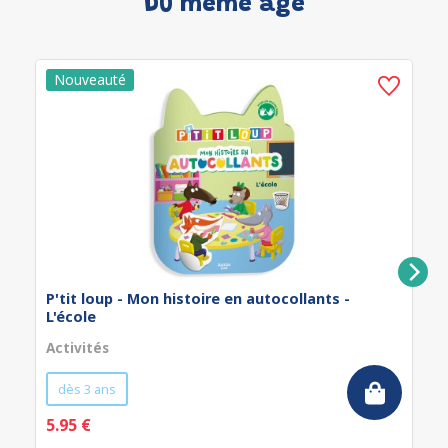
Du même âge
P'tit loup - Mon histoire en autocollants -
L'école
Activités
dès 3 ans
5.95 €