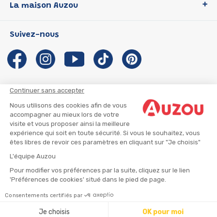
La maison Auzou
P'tit Loup
Les Héros du CP
Qui sommes-nous ?
Suivez-nous
Les Influenceuses
Notre histoire
Migali
Auzou s'engage
Petite Taupe
Auteurs et illustrateurs Auzou
Azuro
Nous rejoindre
Continuer sans accepter
Ma Boîte à Héros
Nous contacter
Nous utilisons des cookies afin de vous
CGU
Suivre mon colis
accompagner au mieux lors de votre
visite et vous proposer ainsi la meilleure
Infos consommateur
CGV
expérience qui soit en toute sécurité. Si vous le souhaitez, vous
Mentions légales
êtes libres de revoir ces paramètres en cliquant sur "Je choisis"
Nous rejoindre
L'équipe Auzou
Pour modifier vos préférences par la suite, cliquez sur le lien
'Préférences de cookies' situé dans le pied de page.
© 2026 - AUZOU
|
Plan du site
Consentements certifiés par
⚠️ Créez une alerte
Je choisis
OK pour moi