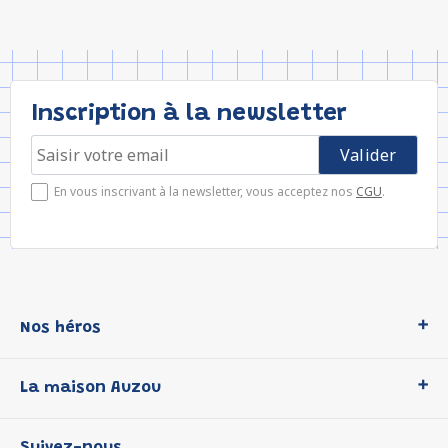
Inscription à la newsletter
En vous inscrivant à la newsletter, vous acceptez nos
CGU
.
Nos héros
Loup
La maison Auzou
P'tit Loup
Les Héros du CP
Qui sommes-nous ?