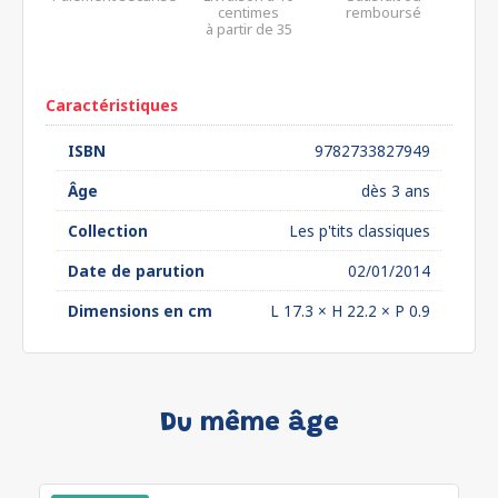
centimes
remboursé
à partir de 35
euros*
Caractéristiques
ISBN
9782733827949
Âge
dès 3 ans
Collection
Les p'tits classiques
Date de parution
02/01/2014
Dimensions en cm
L 17.3 × H 22.2 × P 0.9
Du même âge