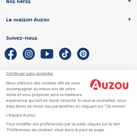
Nos héros
Loup
La maison Auzou
P'tit Loup
Les Héros du CP
Qui sommes-nous ?
Suivez-nous
Les Influenceuses
Notre histoire
Migali
Auzou s'engage
Petite Taupe
Auteurs et illustrateurs Auzou
Azuro
Nous rejoindre
Continuer sans accepter
Ma Boîte à Héros
Nous contacter
Nous utilisons des cookies afin de vous
CGU
Suivre mon colis
accompagner au mieux lors de votre
visite et vous proposer ainsi la meilleure
Infos consommateur
CGV
expérience qui soit en toute sécurité. Si vous le souhaitez, vous
Mentions légales
êtes libres de revoir ces paramètres en cliquant sur "Je choisis"
Nous rejoindre
L'équipe Auzou
Pour modifier vos préférences par la suite, cliquez sur le lien
'Préférences de cookies' situé dans le pied de page.