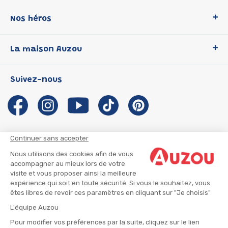
Nos héros
Loup
La maison Auzou
P'tit Loup
Les Héros du CP
Qui sommes-nous ?
Suivez-nous
Les Influenceuses
Notre histoire
Migali
Auzou s'engage
Petite Taupe
Auteurs et illustrateurs Auzou
Azuro
Nous rejoindre
Continuer sans accepter
Ma Boîte à Héros
Nous contacter
Nous utilisons des cookies afin de vous
CGU
Suivre mon colis
accompagner au mieux lors de votre
visite et vous proposer ainsi la meilleure
Infos consommateur
CGV
expérience qui soit en toute sécurité. Si vous le souhaitez, vous
Mentions légales
êtes libres de revoir ces paramètres en cliquant sur "Je choisis"
Nous rejoindre
L'équipe Auzou
Pour modifier vos préférences par la suite, cliquez sur le lien