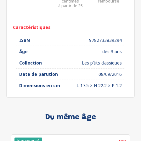
centimes
remboursé
à partir de 35
euros*
Caractéristiques
ISBN
9782733839294
Âge
dès 3 ans
Collection
Les p'tits classiques
Date de parution
08/09/2016
Dimensions en cm
L 17.5 × H 22.2 × P 1.2
Du même âge