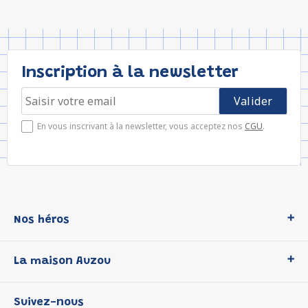
Inscription à la newsletter
En vous inscrivant à la newsletter, vous acceptez nos
CGU
.
Nos héros
Loup
La maison Auzou
P'tit Loup
Les Héros du CP
Qui sommes-nous ?
Suivez-nous