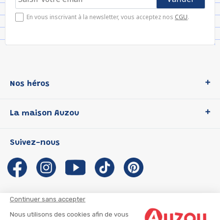
En vous inscrivant à la newsletter, vous acceptez nos
CGU
.
Nos héros
Loup
La maison Auzou
P'tit Loup
Les Héros du CP
Qui sommes-nous ?
Suivez-nous
Les Influenceuses
Notre histoire
Migali
Auzou s'engage
Petite Taupe
Auteurs et illustrateurs Auzou
Azuro
Nous rejoindre
Continuer sans accepter
Ma Boîte à Héros
Nous contacter
Nous utilisons des cookies afin de vous