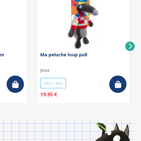
en
Ma peluche loup pull
Jeux
dès 1 ans
19.95 €