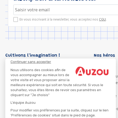
En vous inscrivant à la newsletter, vous acceptez nos
CGU
.
Cultivons l'imagination !
Nos héros
Continuer sans accepter
Loup
P'tit Loup
Nous utilisons des cookies afin de
vous accompagner au mieux lors de
Les Héros du
votre visite et vous proposer ainsi la
Les Influenc
meilleure expérience qui soit en toute sécurité. Si vous le
Migali
souhaitez, vous êtes libres de revoir ces paramètres en
cliquant sur "Je choisis"
Petite Taupe
Azuro
L'équipe Auzou
Ma Boîte à H
Pour modifier vos préférences par la suite, cliquez sur le lien
'Préférences de cookies' situé dans le pied de page.