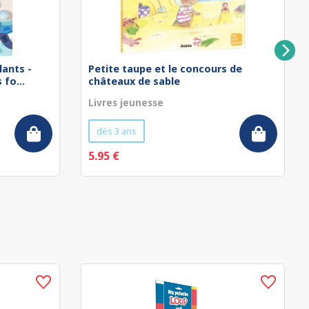
lants -
Petite taupe et le concours de
fo...
châteaux de sable
Livres jeunesse
dès 3 ans
5.95 €