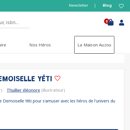
Newsletter
Blog
0
aire
Nos Héros
La Maison Auzou
EMOISELLE YÉTI
r)
Thuillier éléonore
(illustrateur)
 Demoiselle Yéti pour s'amuser avec les héros de l'univers du