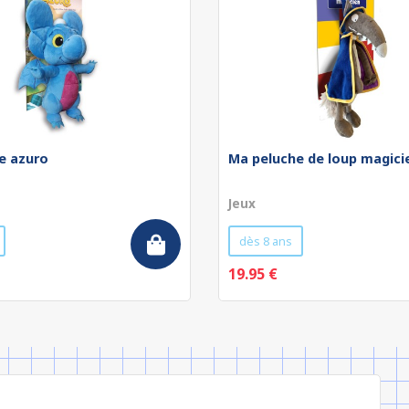
e azuro
Ma peluche de loup magici
Jeux
dès 8 ans
19.95 €