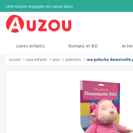
Une maison engagée (en savoir plus)
Livres enfants
Romans et BD
Activi
accueil
jeux enfants
jeux
peluches
ma peluche demoiselle 