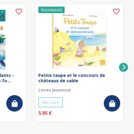
lants -
Petite taupe et le concours de
fo...
châteaux de sable
Livres jeunesse
dès 3 ans
5.95 €