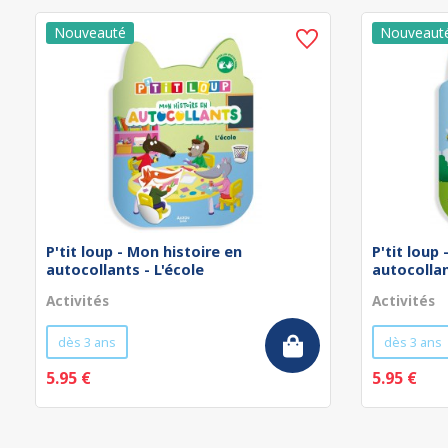
P'tit loup - Mon histoire en
P'tit loup
autocollants - L'école
autocollan
Activités
Activités
dès 3 ans
dès 3 ans
5.95 €
5.95 €