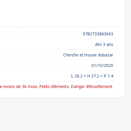
9782733883693
dès 3 ans
Cherche et trouve dubazar
01/10/2020
L 26.2 × H 37.2 × P 1.4
 moins de 36 mois. Petits éléments. Danger d’étouffement.