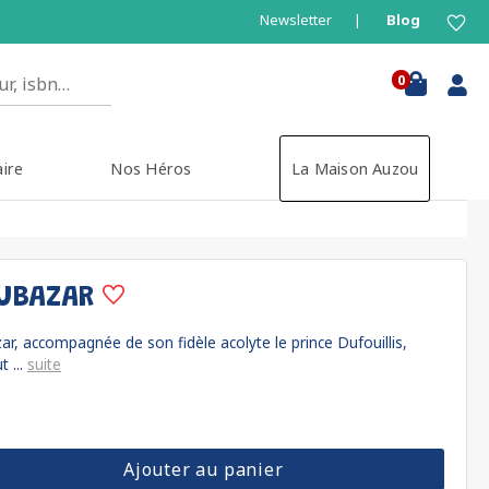
Newsletter
Blog
0
aire
Nos Héros
La Maison Auzou
DUBAZAR
r, accompagnée de son fidèle acolyte le prince Dufouillis,
t ...
suite
Ajouter au panier