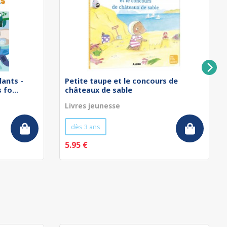
lants -
Petite taupe et le concours de
fo...
châteaux de sable
Livres jeunesse
dès 3 ans
5.95 €