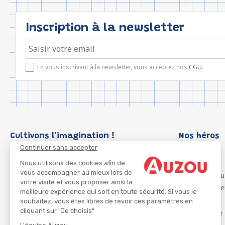
Inscription à la newsletter
En vous inscrivant à la newsletter, vous acceptez nos
CGU
.
Cultivons l'imagination !
Nos héros
Continuer sans accepter
Loup
P'tit Loup
Nous utilisons des cookies afin de
vous accompagner au mieux lors de
Les Héros du
votre visite et vous proposer ainsi la
Les Influenc
meilleure expérience qui soit en toute sécurité. Si vous le
Migali
souhaitez, vous êtes libres de revoir ces paramètres en
cliquant sur "Je choisis"
Petite Taupe