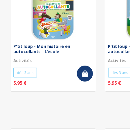
P'tit loup - Mon histoire en
P'tit loup
autocollants - L'école
autocollan
Activités
Activités
dès 3 ans
dès 3 ans
5.95 €
5.95 €