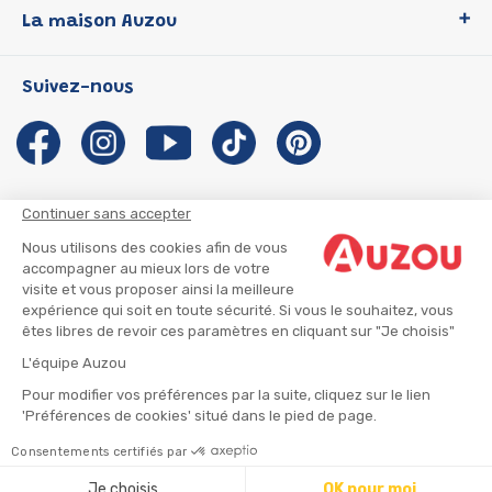
La maison Auzou
P'tit Loup
Les Héros du CP
Qui sommes-nous ?
Suivez-nous
Les Influenceuses
Notre histoire
Migali
Auzou s'engage
Petite Taupe
Auteurs et illustrateurs Auzou
Azuro
Nous rejoindre
Continuer sans accepter
Ma Boîte à Héros
Nous contacter
Nous utilisons des cookies afin de vous
CGU
Suivre mon colis
accompagner au mieux lors de votre
visite et vous proposer ainsi la meilleure
Infos consommateur
CGV
expérience qui soit en toute sécurité. Si vous le souhaitez, vous
Mentions légales
êtes libres de revoir ces paramètres en cliquant sur "Je choisis"
Nous rejoindre
L'équipe Auzou
Pour modifier vos préférences par la suite, cliquez sur le lien
'Préférences de cookies' situé dans le pied de page.
© 2026 - AUZOU
|
Plan du site
Consentements certifiés par
Ajouter au panier
Je choisis
OK pour moi