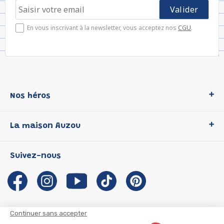
En vous inscrivant à la newsletter, vous acceptez nos
CGU
.
Nos héros
Loup
La maison Auzou
P'tit Loup
Les Héros du CP
Qui sommes-nous ?
Suivez-nous
Les Influenceuses
Notre histoire
Migali
Auzou s'engage
Petite Taupe
Auteurs et illustrateurs Auzou
Azuro
Nous rejoindre
Continuer sans accepter
Ma Boîte à Héros
Nous contacter