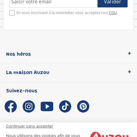
En vous inscrivant à la newsletter, vous acceptez nos
CGU
.
Nos héros
Loup
La maison Auzou
P'tit Loup
Les Héros du CP
Qui sommes-nous ?
Suivez-nous
Les Influenceuses
Notre histoire
Migali
Auzou s'engage
Petite Taupe
Auteurs et illustrateurs Auzou
Azuro
Nous rejoindre
Continuer sans accepter
Ma Boîte à Héros
Nous contacter
Nous utilisons des cookies afin de vous