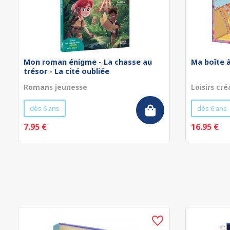
Mon roman énigme - La chasse au
Ma boîte à
trésor - La cité oubliée
Romans jeunesse
Loisirs cré
dès 6 ans
dès 6 ans
7.95 €
16.95 €