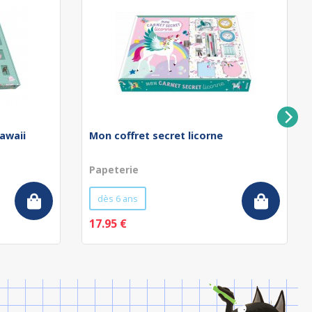
awaii
Mon coffret secret licorne
Papeterie
dès 6 ans
17.95 €