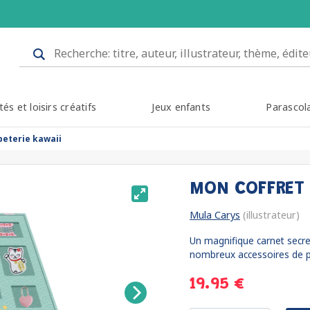
tés et loisirs créatifs
Jeux enfants
Parascol
peterie kawaii
MON COFFRET 
Mula Carys
(illustrateur)
Un magnifique carnet secr
nombreux accessoires de pa
19.95 €