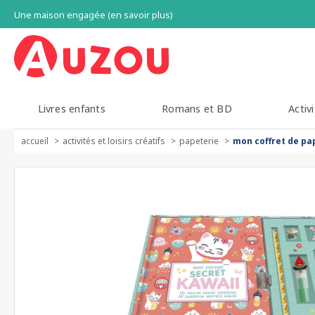
Une maison engagée (en savoir plus)
Livres enfants
Romans et BD
Activi
accueil
activités et loisirs créatifs
papeterie
mon coffret de pa