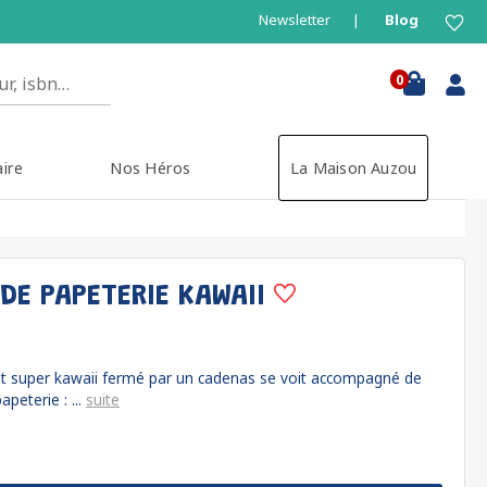
Newsletter
Blog
0
aire
Nos Héros
La Maison Auzou
DE PAPETERIE KAWAII
et super kawaii fermé par un cadenas se voit accompagné de
peterie : ...
suite