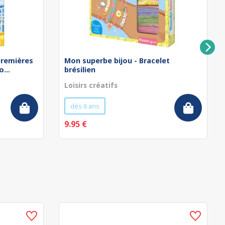
remières
Mon superbe bijou - Bracelet
...
brésilien
Loisirs créatifs
dès 6 ans
9.95 €