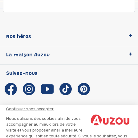
Nos héros
Loup
La maison Auzou
P'tit Loup
Les Héros du CP
Qui sommes-nous ?
Suivez-nous
Les Influenceuses
Notre histoire
Migali
Auzou s'engage
Petite Taupe
Auteurs et illustrateurs Auzou
Azuro
Nous rejoindre
Continuer sans accepter
Ma Boîte à Héros
Nous contacter
Nous utilisons des cookies afin de vous
CGU
Suivre mon colis
accompagner au mieux lors de votre
visite et vous proposer ainsi la meilleure
Infos consommateur
CGV
expérience qui soit en toute sécurité. Si vous le souhaitez, vous