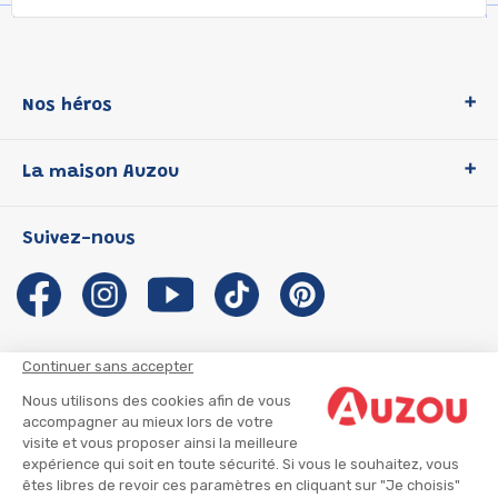
Nos héros
Loup
La maison Auzou
P'tit Loup
Les Héros du CP
Qui sommes-nous ?
Suivez-nous
Les Influenceuses
Notre histoire
Migali
Auzou s'engage
Petite Taupe
Auteurs et illustrateurs Auzou
Azuro
Nous rejoindre
Continuer sans accepter
Ma Boîte à Héros
Nous contacter
Nous utilisons des cookies afin de vous
CGU
Suivre mon colis
accompagner au mieux lors de votre
visite et vous proposer ainsi la meilleure
Infos consommateur
CGV
expérience qui soit en toute sécurité. Si vous le souhaitez, vous
Mentions légales
êtes libres de revoir ces paramètres en cliquant sur "Je choisis"