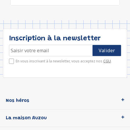
Inscription à la newsletter
En vous inscrivant à la newsletter, vous acceptez nos
CGU
.
Nos héros
Loup
La maison Auzou
P'tit Loup
Les Héros du CP
Qui sommes-nous ?