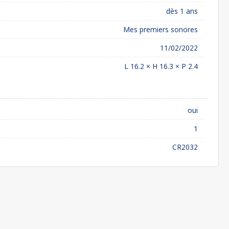
dès 1 ans
Mes premiers sonores
11/02/2022
L 16.2 × H 16.3 × P 2.4
oui
1
CR2032