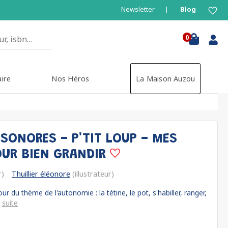
Newsletter
Blog
0
aire
Nos Héros
La Maison Auzou
SONORES - P'TIT LOUP - MES
UR BIEN GRANDIR
r)
Thuillier éléonore
(illustrateur)
 du thème de l'autonomie : la tétine, le pot, s'habiller, ranger,
.
suite