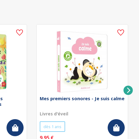
es
Mes premiers sonores - Je suis calme
s
Livres d'éveil
dès 1 ans
9.95 €