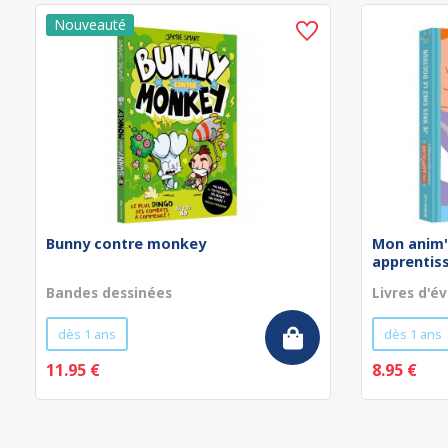
Bunny contre monkey
Mon anim'
apprentissa
Bandes dessinées
Livres d'év
dès 1 ans
dès 1 ans
11.95 €
8.95 €