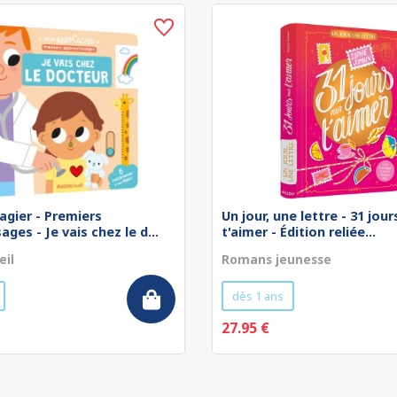
agier - Premiers
Un jour, une lettre - 31 jou
ges - Je vais chez le d...
t'aimer - Édition reliée...
eil
Romans jeunesse
dès 1 ans
27.95 €