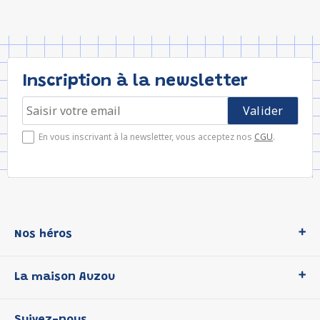
Inscription à la newsletter
En vous inscrivant à la newsletter, vous acceptez nos
CGU
.
Nos héros
Loup
La maison Auzou
P'tit Loup
Les Héros du CP
Qui sommes-nous ?