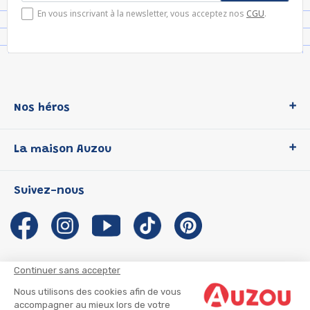
En vous inscrivant à la newsletter, vous acceptez nos
CGU
.
Nos héros
Loup
La maison Auzou
P'tit Loup
Les Héros du CP
Qui sommes-nous ?
Suivez-nous
Les Influenceuses
Notre histoire
Migali
Auzou s'engage
Petite Taupe
Auteurs et illustrateurs Auzou
Azuro
Nous rejoindre
Continuer sans accepter
Ma Boîte à Héros
Nous contacter
Nous utilisons des cookies afin de vous
CGU
Suivre mon colis
accompagner au mieux lors de votre