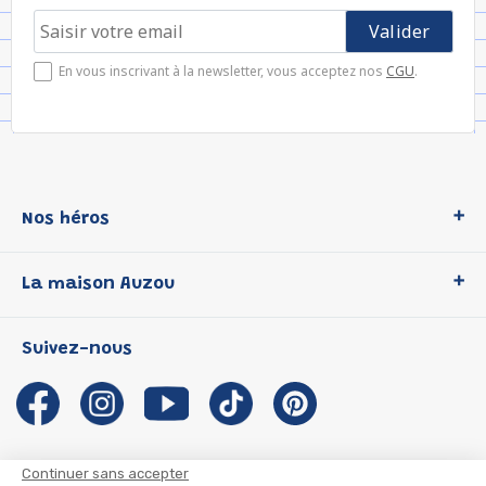
En vous inscrivant à la newsletter, vous acceptez nos
CGU
.
Nos héros
Loup
La maison Auzou
P'tit Loup
Les Héros du CP
Qui sommes-nous ?
Suivez-nous
Les Influenceuses
Notre histoire
Migali
Auzou s'engage
Petite Taupe
Auteurs et illustrateurs Auzou
Azuro
Nous rejoindre
Continuer sans accepter