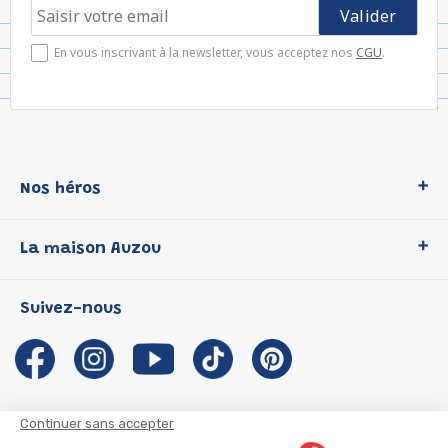
En vous inscrivant à la newsletter, vous acceptez nos
CGU
.
Nos héros
Loup
La maison Auzou
P'tit Loup
Les Héros du CP
Qui sommes-nous ?
Suivez-nous
Les Influenceuses
Notre histoire
Migali
Auzou s'engage
Petite Taupe
Auteurs et illustrateurs Auzou
Azuro
Nous rejoindre
Continuer sans accepter
Ma Boîte à Héros
Nous contacter