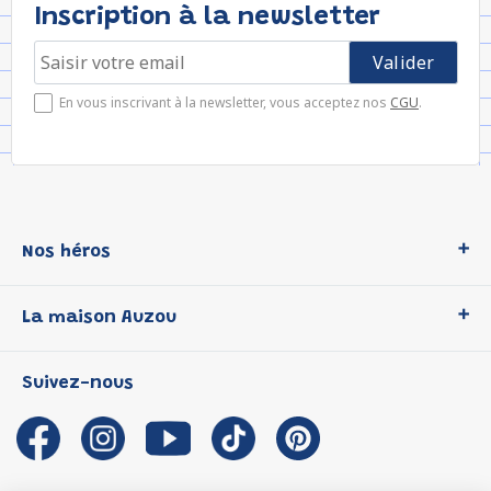
Inscription à la newsletter
En vous inscrivant à la newsletter, vous acceptez nos
CGU
.
Nos héros
Loup
La maison Auzou
P'tit Loup
Les Héros du CP
Qui sommes-nous ?
Suivez-nous
Les Influenceuses
Notre histoire
Migali
Auzou s'engage
Petite Taupe
Auteurs et illustrateurs Auzou