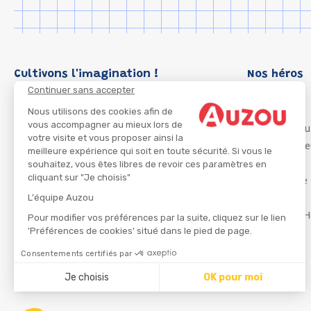
Cultivons l'imagination !
Nos héros
Continuer sans accepter
Loup
P'tit Loup
Nous utilisons des cookies afin de
vous accompagner au mieux lors de
Les Héros du
votre visite et vous proposer ainsi la
Les Influenc
meilleure expérience qui soit en toute sécurité. Si vous le
Migali
souhaitez, vous êtes libres de revoir ces paramètres en
cliquant sur "Je choisis"
Petite Taupe
Azuro
L'équipe Auzou
Ma Boîte à H
Pour modifier vos préférences par la suite, cliquez sur le lien
'Préférences de cookies' situé dans le pied de page.
Consentements certifiés par
CGU
Je choisis
OK pour moi
Axeptio consent
Plateforme de Gestion du Consentement : Personnalisez