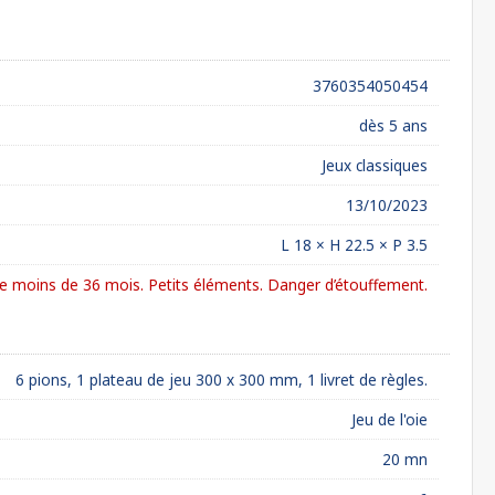
3760354050454
dès 5 ans
Jeux classiques
13/10/2023
L 18 × H 22.5 × P 3.5
 moins de 36 mois. Petits éléments. Danger d’étouffement.
6 pions, 1 plateau de jeu 300 x 300 mm, 1 livret de règles.
Jeu de l'oie
20 mn