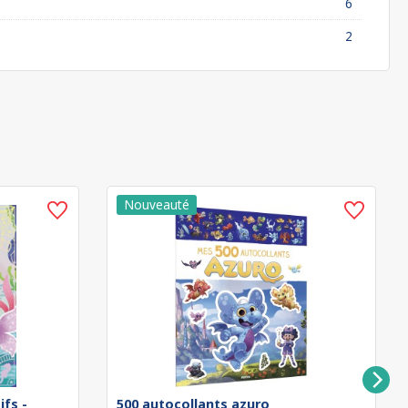
6
2
ifs -
500 autocollants azuro