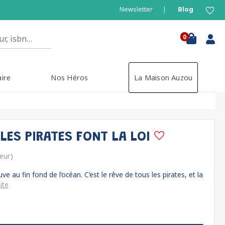
Newsletter
Blog
0
aire
Nos Héros
La Maison Auzou
- LES PIRATES FONT LA LOI
teur)
ve au fin fond de l’océan. C’est le rêve de tous les pirates, et la
ite