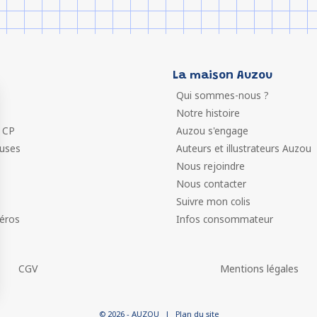
La maison Auzou
Qui sommes-nous ?
Notre histoire
 CP
Auzou s'engage
euses
Auteurs et illustrateurs Auzou
Nous rejoindre
Nous contacter
Suivre mon colis
éros
Infos consommateur
CGV
Mentions légales
 vos Options
© 2026 - AUZOU
|
Plan du site