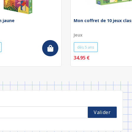
n jaune
Mon coffret de 10 jeux cla
Jeux
dès 5 ans
34.95 €