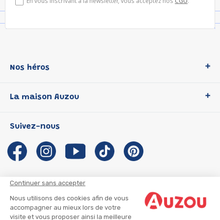
En vous inscrivant à la newsletter, vous acceptez nos
CGU
.
Nos héros
Loup
La maison Auzou
P'tit Loup
Les Héros du CP
Qui sommes-nous ?
Suivez-nous
Les Influenceuses
Notre histoire
Migali
Auzou s'engage
Petite Taupe
Auteurs et illustrateurs Auzou
Azuro
Nous rejoindre
Continuer sans accepter
Ma Boîte à Héros
Nous contacter
Nous utilisons des cookies afin de vous
CGU
Suivre mon colis
accompagner au mieux lors de votre
visite et vous proposer ainsi la meilleure
Infos consommateur
CGV