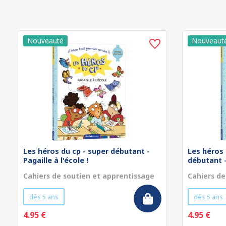
Les héros du cp - super débutant -
Les héros 
Pagaille à l'école !
débutant - 
Cahiers de soutien et apprentissage
Cahiers de
dès 5 ans
dès 5 ans
4.95 €
4.95 €