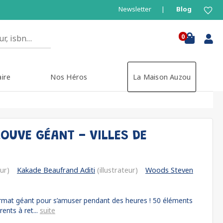
Newsletter
Blog
0
aire
Nos Héros
La Maison Auzou
ROUVE GÉANT - VILLES DE
eur)
Kakade Beaufrand Aditi
(illustrateur)
Woods Steven
ormat géant pour s’amuser pendant des heures ! 50 éléments
ents à ret...
suite