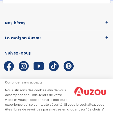
Nos héros
Loup
La maison Auzou
P'tit Loup
Les Héros du CP
Qui sommes-nous ?
Suivez-nous
Les Influenceuses
Notre histoire
Migali
Auzou s'engage
Petite Taupe
Auteurs et illustrateurs Auzou
Azuro
Nous rejoindre
Continuer sans accepter
Ma Boîte à Héros
Nous contacter
Nous utilisons des cookies afin de vous
CGU
Suivre mon colis
accompagner au mieux lors de votre
visite et vous proposer ainsi la meilleure
Infos consommateur
CGV
expérience qui soit en toute sécurité. Si vous le souhaitez, vous
Mentions légales
êtes libres de revoir ces paramètres en cliquant sur "Je choisis"