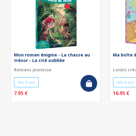
Mon roman énigme - La chasse au
Ma boîte à
trésor - La cité oubliée
Romans jeunesse
Loisirs cré
dès 6 ans
dès 6 ans
7.95 €
16.95 €