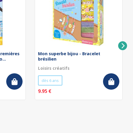
remières
Mon superbe bijou - Bracelet
...
brésilien
Loisirs créatifs
dès 6 ans
9.95 €