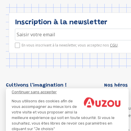
Inscription à la newsletter
En vous inscrivant à la newsletter, vous acceptez nos
CGU
.
Cultivons l'imagination !
Nos héros
Continuer sans accepter
Loup
P'tit Loup
Nous utilisons des cookies afin de
vous accompagner au mieux lors de
Les Héros du
votre visite et vous proposer ainsi la
Les Influenc
meilleure expérience qui soit en toute sécurité. Si vous le
Migali
souhaitez, vous êtes libres de revoir ces paramètres en
cliquant sur "Je choisis"
Petite Taupe