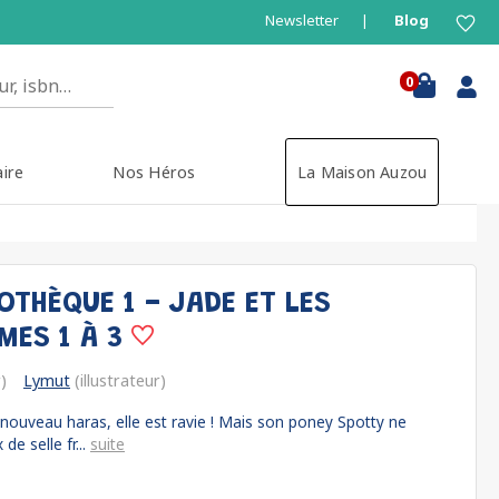
Newsletter
Blog
0
aire
Nos Héros
La Maison Auzou
OTHÈQUE 1 - JADE ET LES
MES 1 À 3
)
Lymut
(illustrateur)
nouveau haras, elle est ravie ! Mais son poney Spotty ne
e selle fr...
suite