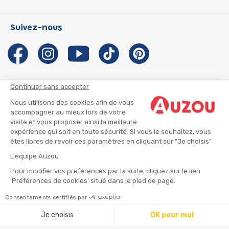
P'tit Loup
Les Héros du CP
Qui sommes-nous ?
Suivez-nous
Les Influenceuses
Notre histoire
Migali
Auzou s'engage
Petite Taupe
Auteurs et illustrateurs Auzou
Azuro
Nous rejoindre
Continuer sans accepter
Ma Boîte à Héros
Nous contacter
Nous utilisons des cookies afin de vous
CGU
Suivre mon colis
accompagner au mieux lors de votre
visite et vous proposer ainsi la meilleure
Infos consommateur
CGV
expérience qui soit en toute sécurité. Si vous le souhaitez, vous
Mentions légales
êtes libres de revoir ces paramètres en cliquant sur "Je choisis"
Nous rejoindre
L'équipe Auzou
Pour modifier vos préférences par la suite, cliquez sur le lien
'Préférences de cookies' situé dans le pied de page.
© 2026 - AUZOU
|
Plan du site
Consentements certifiés par
Ajouter au panier
Je choisis
OK pour moi