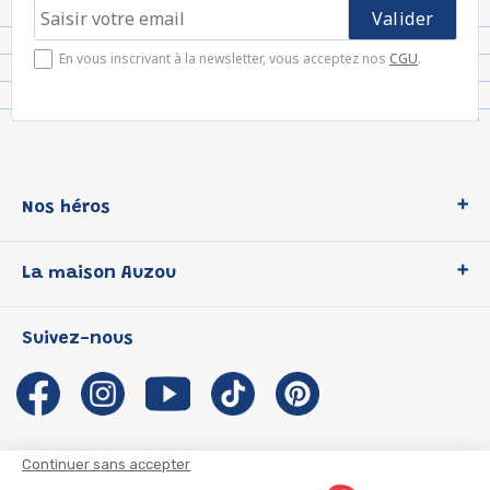
En vous inscrivant à la newsletter, vous acceptez nos
CGU
.
Nos héros
Loup
La maison Auzou
P'tit Loup
Les Héros du CP
Qui sommes-nous ?
Suivez-nous
Les Influenceuses
Notre histoire
Migali
Auzou s'engage
Petite Taupe
Auteurs et illustrateurs Auzou
Azuro
Nous rejoindre
Continuer sans accepter
Ma Boîte à Héros
Nous contacter