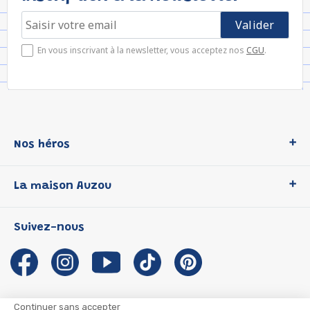
En vous inscrivant à la newsletter, vous acceptez nos
CGU
.
Nos héros
Loup
La maison Auzou
P'tit Loup
Les Héros du CP
Qui sommes-nous ?
Suivez-nous
Les Influenceuses
Notre histoire
Migali
Auzou s'engage
Petite Taupe
Auteurs et illustrateurs Auzou
Azuro
Nous rejoindre
Continuer sans accepter