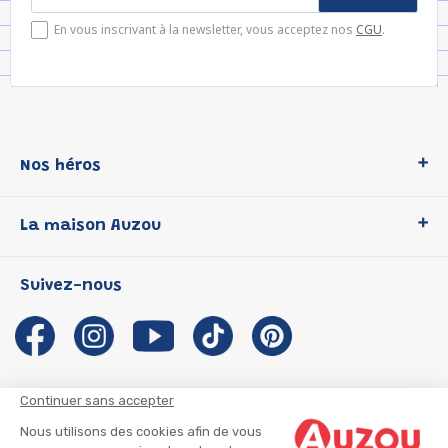
En vous inscrivant à la newsletter, vous acceptez nos
CGU
.
Nos héros
Loup
La maison Auzou
P'tit Loup
Les Héros du CP
Qui sommes-nous ?
Suivez-nous
Les Influenceuses
Notre histoire
Migali
Auzou s'engage
Petite Taupe
Auteurs et illustrateurs Auzou
Azuro
Nous rejoindre
Continuer sans accepter
Ma Boîte à Héros
Nous contacter
Nous utilisons des cookies afin de vous
CGU
Suivre mon colis