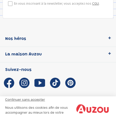
En vous inscrivant à la newsletter, vous acceptez nos
CGU
.
Nos héros
Loup
La maison Auzou
P'tit Loup
Les Héros du CP
Qui sommes-nous ?
Suivez-nous
Les Influenceuses
Notre histoire
Migali
Auzou s'engage
Petite Taupe
Auteurs et illustrateurs Auzou
Azuro
Nous rejoindre
Continuer sans accepter
Ma Boîte à Héros
Nous contacter
Nous utilisons des cookies afin de vous
CGU
Suivre mon colis
accompagner au mieux lors de votre