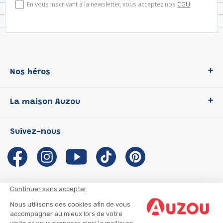
En vous inscrivant à la newsletter, vous acceptez nos
CGU
.
Nos héros
Loup
La maison Auzou
P'tit Loup
Les Héros du CP
Qui sommes-nous ?
Suivez-nous
Les Influenceuses
Notre histoire
Migali
Auzou s'engage
Petite Taupe
Auteurs et illustrateurs Auzou
Azuro
Nous rejoindre
Continuer sans accepter
Ma Boîte à Héros
Nous contacter
Nous utilisons des cookies afin de vous
CGU
Suivre mon colis
accompagner au mieux lors de votre