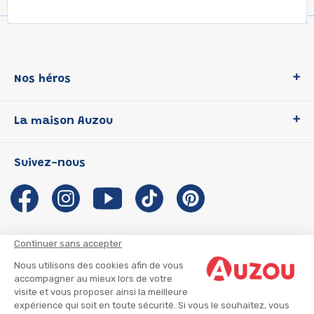
Nos héros
Loup
La maison Auzou
P'tit Loup
Les Héros du CP
Qui sommes-nous ?
Suivez-nous
Les Influenceuses
Notre histoire
Migali
Auzou s'engage
Petite Taupe
Auteurs et illustrateurs Auzou
Azuro
Nous rejoindre
Continuer sans accepter
Ma Boîte à Héros
Nous contacter
Nous utilisons des cookies afin de vous
CGU
Suivre mon colis
accompagner au mieux lors de votre
visite et vous proposer ainsi la meilleure
Infos consommateur
CGV
expérience qui soit en toute sécurité. Si vous le souhaitez, vous