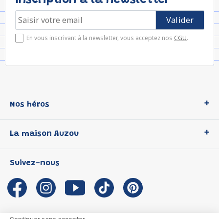
Inscription à la newsletter
En vous inscrivant à la newsletter, vous acceptez nos
CGU
.
Nos héros
Loup
La maison Auzou
P'tit Loup
Les Héros du CP
Qui sommes-nous ?
Suivez-nous
Les Influenceuses
Notre histoire
Migali
Auzou s'engage
Petite Taupe
Auteurs et illustrateurs Auzou
Azuro
Nous rejoindre