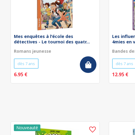
Mes enquêtes à l'école des
Les influe
détectives - Le tournoi des quatr...
4mies en 
Romans jeunesse
Bandes de
dès 7 ans
dès 7 ans
6.95 €
12.95 €