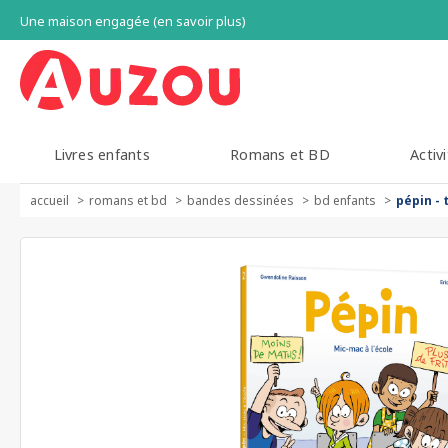
Une maison engagée (en savoir plus)
Livres enfants
Romans et BD
Activi
accueil
romans et bd
bandes dessinées
bd enfants
pépin - 