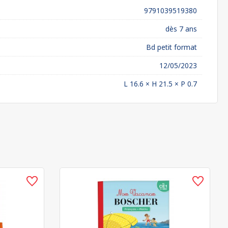
9791039519380
dès 7 ans
Bd petit format
12/05/2023
L 16.6 × H 21.5 × P 0.7