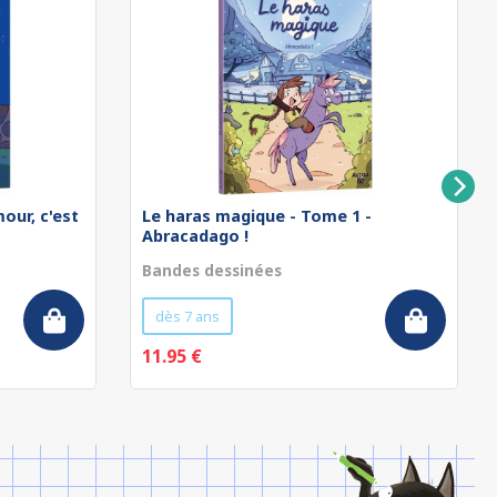
our, c'est
Le haras magique - Tome 1 -
Abracadago !
Bandes dessinées
dès 7 ans
11.95 €