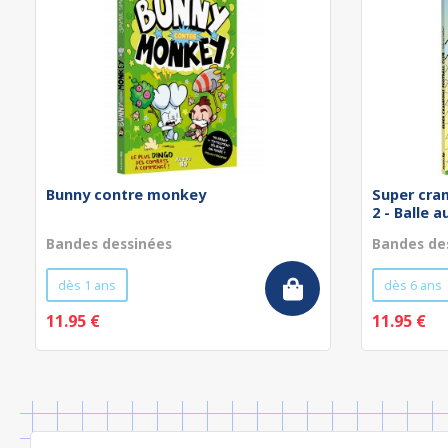
Bunny contre monkey
Super cra
2 - Balle a
Bandes dessinées
Bandes de
dès 1 ans
dès 6 ans
11.95 €
11.95 €