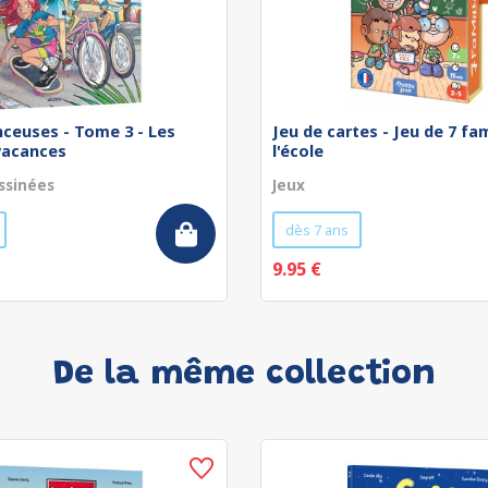
nceuses - Tome 3 - Les
Jeu de cartes - Jeu de 7 fam
vacances
l'école
ssinées
Jeux
dès 7 ans
9.95 €
De la même collection