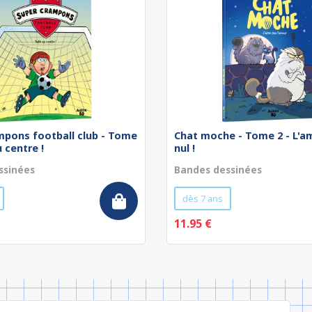
mpons football club - Tome
Chat moche - Tome 2 - L'am
u centre !
nul !
ssinées
Bandes dessinées
dès 7 ans
11.95 €