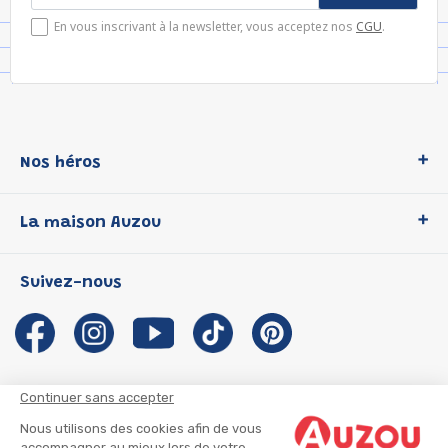
En vous inscrivant à la newsletter, vous acceptez nos
CGU
.
Nos héros
Loup
La maison Auzou
P'tit Loup
Les Héros du CP
Qui sommes-nous ?
Suivez-nous
Les Influenceuses
Notre histoire
Migali
Auzou s'engage
Petite Taupe
Auteurs et illustrateurs Auzou
Azuro
Nous rejoindre
Continuer sans accepter
Ma Boîte à Héros
Nous contacter
Nous utilisons des cookies afin de vous
CGU
Suivre mon colis
accompagner au mieux lors de votre