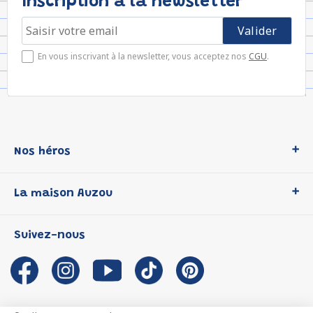
Inscription à la newsletter
En vous inscrivant à la newsletter, vous acceptez nos
CGU
.
Nos héros
Loup
La maison Auzou
P'tit Loup
Les Héros du CP
Qui sommes-nous ?
Suivez-nous
Les Influenceuses
Notre histoire
Migali
Auzou s'engage
Petite Taupe
Auteurs et illustrateurs Auzou
Azuro
Nous rejoindre